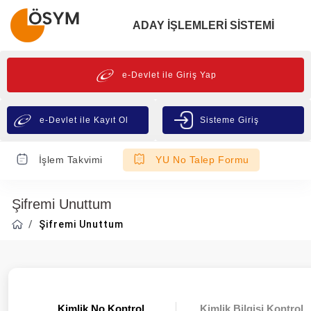
ADAY İŞLEMLERİ SİSTEMİ
e-Devlet ile Giriş Yap
e-Devlet ile Kayıt Ol
Sisteme Giriş
İşlem Takvimi
YU No Talep Formu
Şifremi Unuttum
Şifremi Unuttum
Kimlik No Kontrol
Kimlik Bilgisi Kontrol