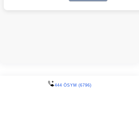
444 ÖSYM (6796)
T.C. Ölçme, Seçme ve Yerleştirme Merkezi © 2025 - Her
Hakkı Saklıdır.