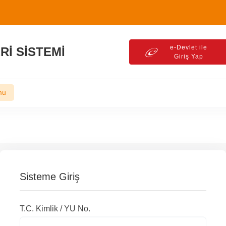
e-Devlet ile
Rİ SİSTEMİ
Giriş Yap
mu
Sisteme Giriş
T.C. Kimlik / YU No.