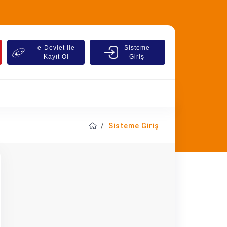
e-Devlet ile
Sisteme
Kayıt Ol
Giriş
Sisteme Giriş